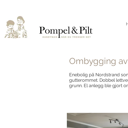
Ombygging av
Enebolig på Nordstrand som 
gutterommet. Dobbel lettve
grunn. El anlegg ble gjort o