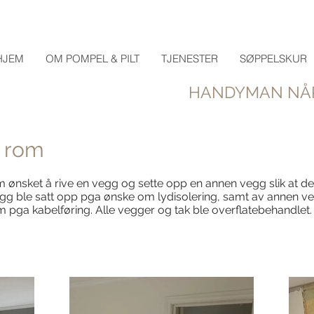
HJEM
OM POMPEL & PILT
TJENESTER
SØPPELSKUR
HANDYMAN NÅR
 rom
ønsket å rive en vegg og sette opp en annen vegg slik at del
gg ble satt opp pga ønske om lydisolering, samt av annen v
m pga kabelføring. Alle vegger og tak ble overflatebehandlet.