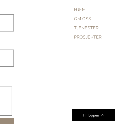
HJEM
OM OSS
TJENESTER
PROSJEKTER
Til toppen